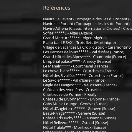
Références
Navire Le Levant (Compagnie des iles du Ponant) -
Navire Le Ponant (Compagnie des iles du Ponant) -
Navire Athena (Classic International Cruises) - Cro
Sofitel*****L - Alger (Algérie)
Grand Mercure***** - Alger (Algérie)
Piano bar LE SAX' - Trois-Ilets (Martinique)
Village de vacances La Croix du Sud - Caramontino 
Les Barmes de l’ours***** - Val d’Isère (France)
Grand Hôtel des Alpes**** - Chamonix (France)
L'impérial palace**** - Annecy (France)
Le Manali***** - Courchevel (France)
Le cheval blanc***** - Courchevel (France)
Hôtel des 3 vallées***** - Courchevel (France)
Le Savoie***** - Val d’Isère (France)
L’aigle des Neiges**** - Val d’Isère (France)
Château des Avenières - Cruseilles
Chartreuse de Pomier - Présilly
Château de Divonne**** - Divonne (France)
Gabs Music Lounge - Genève (Suisse)
Hôtel d’Angleterre***** - Genève (Suisse)
Beau-Rivage***** - Genève (Suisse)
Château d'Ouchy**** - Lausanne (Suisse)
Hôtel Bellevue***** - Gstaad (Suisse)
Hôtel Tralala*** - Montreux (Suisse)