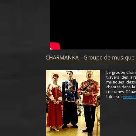
CHARMANKA - Groupe de musique sl
Le groupe Char
travers des air
musiques class
chantés dans la
costumes. Dépays
Infos sur
www.c