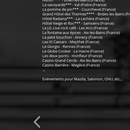
Hilton
**** - Evian-les-Bains (France)
La savoyarde*** - Val d’Isère (France)
La pomme de pin*** - Courchevel (France)
Grand Hôtel des Thermes**** - Brides-les-Bains (F
Hôtel Radiana*** - La Lechère (France)
Hôtel Neige et Roc*** - Samoëns (France)
Le J.0. Live rock café - Les Arcs (France)
La fontaine aux épices - Aix-les-Bains (France)
Le petit bouchon - Annecy (France)
Les III Caesars - Meythet (France)
Le Giorgio - Rennes (France)
Le Globe Cooker - Le Havre (France)
Les deux ponts - Honfleur (France)
Casino Grand Cercle - Aix-les-Bains
(France)
Casino Barrière - Megève
(France)
...
Evénements pour Mazda, Salomon, ONU, etc...​